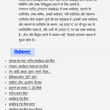
स्टील कटर,कार्बाइड अंत कटर और स्टील कार्बाइड कटर उच्च गति
मशीनिंग और उच्च परिशुद्धता काटने के लिए आदर्श है.
टंगस्टन स्टील (टंगस्टन कार्बाइड) में उच्च कठोरता, पहनने के
प्रतिरोध, उच्च शक्ति, अच्छी कठोरता, गर्मी प्रतिरोध और संक्षारण
प्रतिरोध जैसे उत्कृष्ट गुणों की एक श्रृंखला है।इसकी उच्च कठोरता
और पहनने के प्रतिरोध के कारण, यह 500°C पर भी मूल रूप से
अपरिवर्तित रहता है, और अभी भी 1000°C पर एक उच्च कठोरता
है।,तेज और विकृत करने में आसान नहीं, जिससे उत्पादन दक्षता में
सुधार होता है।
विशेषताएं:
उत्पाद का नामः स्टील कार्बाइड अंत मिल
प्रकार: कार्बाइड स्पाइरल एंड मिल
रंग: चांदी, काला, कूपर, स्वर्ण, नीला...
हेलिक्स कोणः 30°-45°
कोटिंगः टीन, अल्टीन, टियान
काटने का व्यासः 1-20 मिमी
स्टील कटर मिल
कार्बाइड एंड मिल
कार्बाइड एंड मिल कटर
कार्बाइड एंड मिल कटर बिट्स