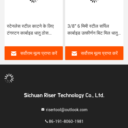
स्टेनलेस स्टील काटने के लिए
3/8" 6 मिमी स्टील सर्पिल
टंगस्टन कार्बाइड धातु ठोस
कार्बाइड उत्कीर्णन बिट मिल धातु
कार्बाइड अंत मिल
एचआरसी45 के लिए टिन कोटिंग
के साथ
सर्वोत्तम मूल्य प्राप्त करें
सर्वोत्तम मूल्य प्राप्त करें
Sichuan Riser Technology Co., Ltd.
risertool@outlook.com
86-191-8060-1981