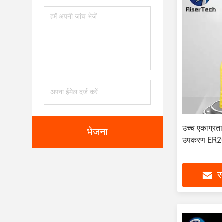
उच्च एकाग्रत
भेजना
उपकरण ER2
स