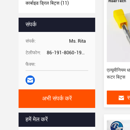
कार्बाइड ड्रिल बिट्स
(11)
संपर्क
संपर्क:
Ms. Rita
टेलीफोन:
86-191-8060-1981
फैक्स:
एल्यूमीनियम ध
रूटर बिट्स
स
अभी संपर्क करें
हमें मेल करें