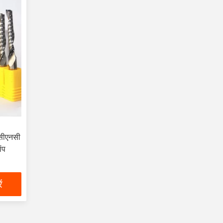
 सीएनसी
ंप
ं