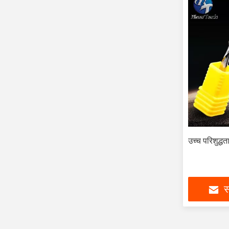
उच्च परिशुद
स