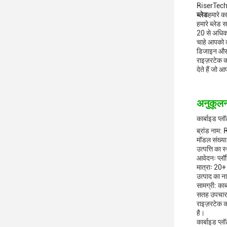
RiserTech मे
ब्लेड
हमारे क
हमारे ब्लेड 
20 से अधिक ट
चाहे आपको क
डिजाइन और पै
राइज़रटेक को
देते हैं जो 
अनुकूल
कार्बाइड प्ल
ब्रांड नाम:
मॉडल संख्य
उत्पत्ति का 
आवेदनः प्लॉट
मात्राः 20+
उत्पाद का ना
सामग्री: कार
सतह उपचार
राइज़रटेक क
है।
कार्बाइड प्ल