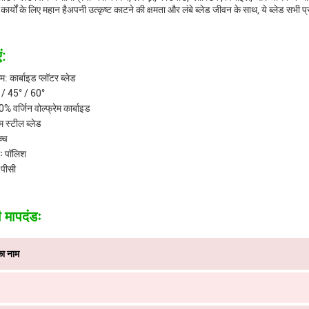
कार्यों के लिए महान हैअपनी उत्कृष्ट काटने की क्षमता और लंबे ब्लेड जीवन के साथ, ये ब्लेड सभ
ं:
म: कार्बाइड प्लॉटर ब्लेड
/ 45° / 60°
% वर्जिन वोल्फ्रेम कार्बाइड
रेम स्टील ब्लेड
च्च
ः पॉलिश
 पीसी
मापदंडः
का नाम