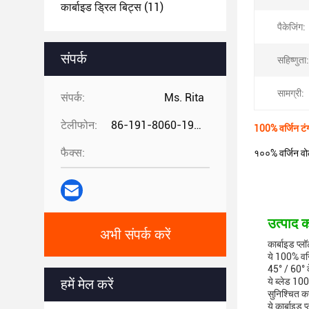
कार्बाइड ड्रिल बिट्स
(11)
पैकेजिंग:
संपर्क
सहिष्णुता:
सामग्री:
संपर्क:
Ms. Rita
टेलीफोन:
86-191-8060-1981
100% वर्जिन टं
फैक्स:
१००% वर्जिन वो
उत्पाद क
अभी संपर्क करें
कार्बाइड प्लॉ
ये 100% वर्
45° / 60° के
ये ब्लेड 100
हमें मेल करें
सुनिश्चित क
ये कार्बाइड 