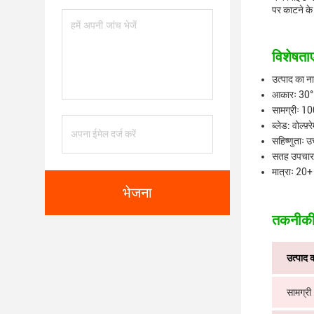
पर काटने के 
विशेषताए
उत्पाद का ना
आकारः 30° 
सामग्रीः 100
ब्लेड: वोल्फ़्
सहिष्णुताः उ
सतह उपचार
मात्राः 20+
भेजना
तकनीकी 
उत्पाद 
सामग्री