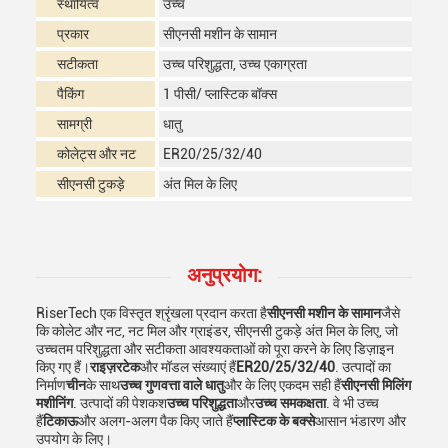
स्थायित्व
उच्च
प्रकार
सीएनसी मशीन के सामान
सटीकता
उच्च परिशुद्धता, उच्च एकाग्रता
पैकिंग
1 पीसी/ प्लास्टिक बॉक्स
सामग्री
धातु
कोलेट्स और नट
ER20/25/32/40
सीएनसी टुकड़े
अंत मिल के लिए
अनुप्रयोग:
RiserTech एक विस्तृत श्रृंखला प्रदान करता है
सीएनसी मशीन के सामान
जैसे
कि कोलेट और नट, नट मिल और ग्राइंडर, सीएनसी टुकड़े अंत मिल के लिए, जो
उच्चतम परिशुद्धता और सटीकता आवश्यकताओं को पूरा करने के लिए डिज़ाइन
किए गए हैं।
राइज़रटेक
और मॉडल संख्याएं हैं
ER20/25/32/40
. उत्पादों का
निर्माण
चीन
के साथ
उच्च गुणवत्ता वाले धातु
और के लिए एकदम सही हैं
सीएनसी मिलिंग
मशीनिंग
. उत्पादों की पेशकश
उच्च परिशुद्धता
और
उच्च समकक्षता
. वे भी उच्च
हैं
टिकाऊ
और अलग-अलग पैक किए जाते हैं
प्लास्टिक के बक्से
आसान भंडारण और
उपयोग के लिए।